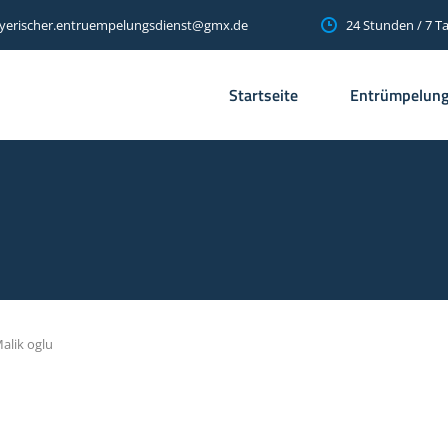
24 Stunden / 7 T
yerischer.entruempelungsdienst@gmx.de
Startseite
Entrümpelun
alik oglu