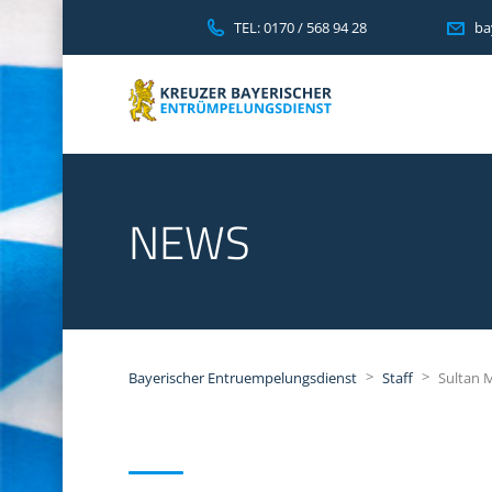
TEL: 0170 / 568 94 28
ba
NEWS
>
>
Bayerischer Entruempelungsdienst
Staff
Sultan M