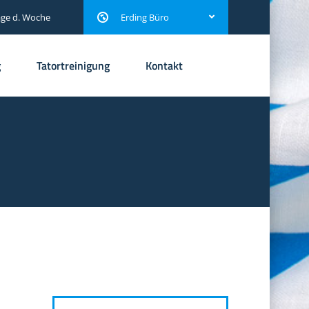
age d. Woche
Erding Büro
g
Tatortreinigung
Kontakt