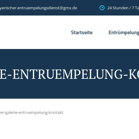
24 Stunden / 7 T
yerischer.entruempelungsdienst@gmx.de
Startseite
Entrümpelun
IE-ENTRUEMPELUNG-
er-galerie-entruempelung-kontakt