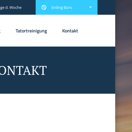
age d. Woche
Erding Büro
g
Tatortreinigung
Kontakt
KONTAKT