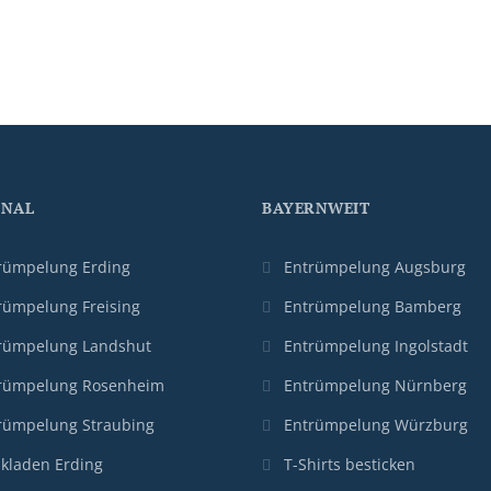
ONAL
BAYERNWEIT
rümpelung Erding
Entrümpelung Augsburg
rümpelung Freising
Entrümpelung Bamberg
rümpelung Landshut
Entrümpelung Ingolstadt
rümpelung Rosenheim
Entrümpelung Nürnberg
rümpelung Straubing
Entrümpelung Würzburg
ikladen Erding
T-Shirts besticken