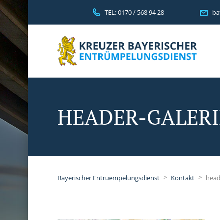
TEL: 0170 / 568 94 28
ba
HEADER-GALER
>
>
Bayerischer Entruempelungsdienst
Kontakt
head