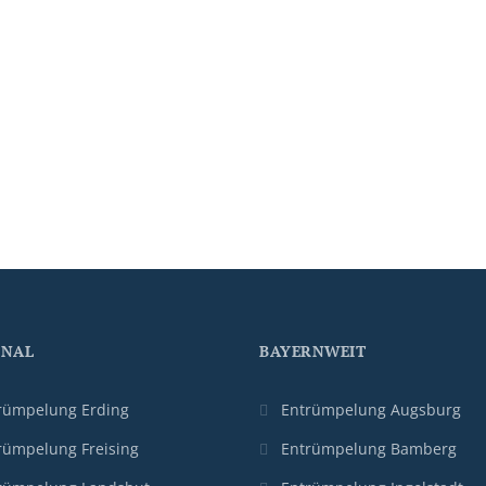
ONAL
BAYERNWEIT
rümpelung Erding
Entrümpelung Augsburg
rümpelung Freising
Entrümpelung Bamberg