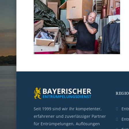
REGI
Seit 1999 sind wir Ihr kompetenter,
Ent
erfahrener und zuverlässiger Partner
Ent
für Entrümpelungen, Auflösungen